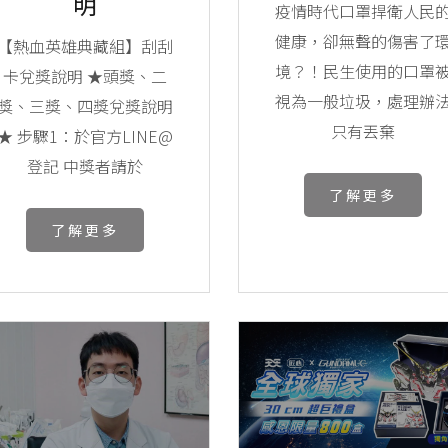
明
疫情時代口罩捍衛人民
健康，卻無聲的傷害了
【熱血英雄典藏組】刮刮
境？！民生使用的口罩
卡兌獎說明 ★頭獎、二
視為一般垃圾，處理辦
獎、三獎、四獎兌獎說明
只有丟棄
★ 步驟1：於官方LINE@
登記 中獎者請於
了解更多
了解更多