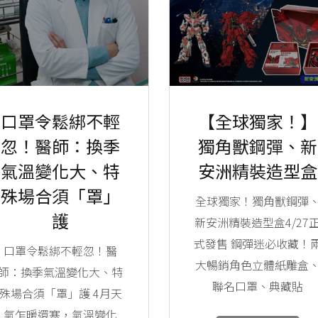
口罩令鬆綁不輕
【全球獨家！】
忽！醫師：換季
獨角獸鋼彈、新
氣溫變化大、特
安洲精裝造型盒
殊場合須「罩」
全球獨家！獨角獸鋼彈
護
新安洲精裝造型盒4/27
式發售 鋼彈迷必收藏！
口罩令鬆綁不輕忽！醫
大暢銷角色立體紙雕盒
師：換季氣溫變化大、特
聯名口罩、典藏貼
殊場合須「罩」護 4月天
氣乍暖還寒，氣溫變化