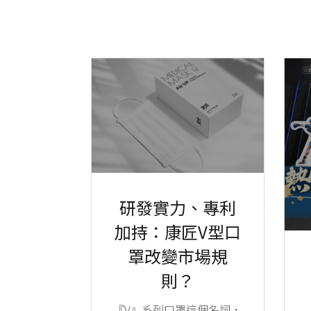
研發實力、專利
加持：康匠V型口
罩改變市場規
則？
『V』系列口罩這個名詞，