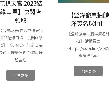
屯拱天宮 2023結
緣口罩】快閃店
【登錄發票抽麟
領取
洋簽名球拍】
【台灣康匠x白沙屯拱天宮
【登錄發票抽麟洋簽名
2023結緣口罩｜快閃店領
拍】 活動頁面
取】 《步驟1》完成FB留
>>https://supr.link/Gb9
言+1，按讚任務 台灣康匠
※詳細活動
留言活
了解更多
了解更多