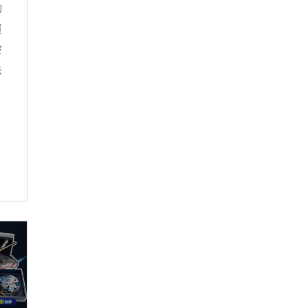
的
環
被
法