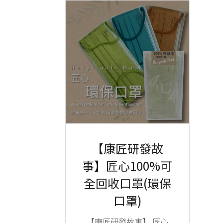
【康匠研發故
事】匠心100%可
全回收口罩(環保
口罩)
【康匠研發故事】 匠心