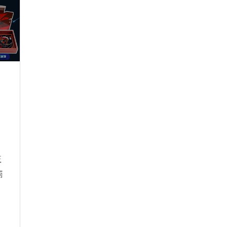
、
正
兩
、