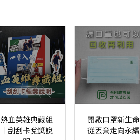
熱血英雄典藏組
開啟口罩新生命
｜刮刮卡兌獎說
從丟棄走向永續