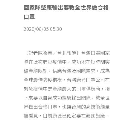
國家隊
整廠輸出
要教全世界做合格
口罩
2020/08/05 05:30
〔記者陳柔蓁／台北報導〕台灣口罩國家
隊在此次肺炎疫情中，成功地在短時間突
破產能限制，供應台灣及國際需求，成為
全球最佳防疫楷模，台灣康匠口罩公司在
緊急疫情中是產能最大的口罩供應商，接
下來要以自身成功經驗輸出國際，教全世
界做出合格口罩，也讓台灣的高技術能量
被看見，目前康匠已確定要在泰國設廠。