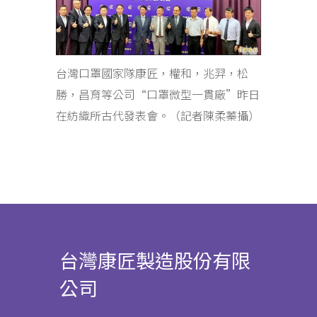
台灣口罩國家隊康匠，權和，兆羿，松
勝，昌育等公司“口罩微型一貫廠”昨日
在紡織所古代發表會。（記者陳柔蓁攝）
台灣康匠製造股份有限
公司