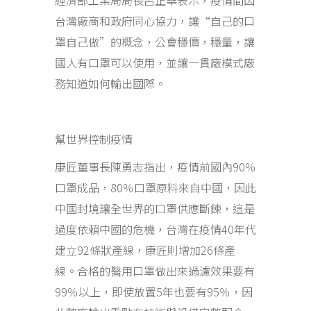
經濟部工業局局長呂正華表示，疫情間因
台灣廠商和政府同心協力，讓“自己的口
罩自己做”的概念，公會穩價，穩量，讓
國人有口罩可以使用，並讓一貫廠模式廠
務知道如何輸出國際。
幫世界控制疫情
康匠董事長陳勇志指出，疫情前國內90％
口罩成品，80％口罩原料來自中國，因此
中國封境讓全世界的口罩供應斷鍊，這是
過度依賴中國的危機，台灣在疫情40年代
建立92條狀產線，康匠則增加26條產
線。合格的醫用口罩做出來過濾效果要有
99％以上，即使放置5年也要有95％，因