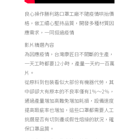
良心操作勝利路口罩工廠不隨疫情哄抬價
格，做工細心堅持品質，開發多種材質因
應需求，一同挺過疫情
影片精選內容
為因應疫情，台灣康匠日不間斷的生產，
一天工時都要12小時，產量一天約一百萬
片。
從原料到包裝看似大部份有機器代勞，其
中卻卻大有原本的不良率僅有1％〜2％，
通過產量增加高難免增加耗損，設備速度
提高瑕疵率也增加，這些口罩都需要人工
挑選是否有切到邊或假性熔接的狀況，確
保口罩品質。