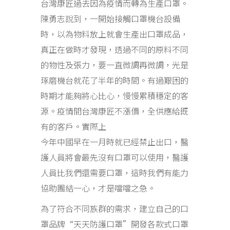
台灣康匠過去因為疫情而轉為生產口罩。
陳勇志說到，一開始接觸口罩機台設備
時，以為物料放上就會生產出口罩成品，
真正在做時才發現，透過不同的原料不同
的物性及張力，要一直微調再微調，光是
琢磨機台就花了半年的時間。有過艱困的
時期才能夠將心比心，慢慢累積穩定的客
源。疫情間台灣康匠不漲價，全供應給既
有的客戶。實際上
今年中國早在一月時就已經禁止出口，醫
護人員將會最先沒有口罩可以使用，醫護
人員比我們還需要口罩，這時我們有能力
協助團結一心，才是噹噹之急。
為了符合不同族群的需求，建立自己的口
罩品牌“天天防護口罩”開發各款式口罩