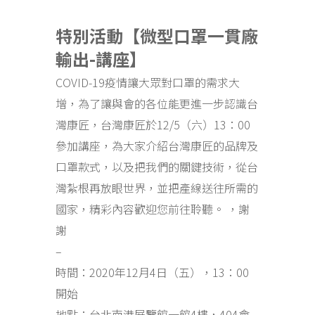
特別活動【微型口罩一貫廠
輸出-講座】
COVID-19疫情讓大眾對口罩的需求大
增，為了讓與會的各位能更進一步認識台
灣康匠，台灣康匠於12/5（六）13：00
參加講座，為大家介紹台灣康匠的品牌及
口罩款式，以及把我們的關鍵技術，從台
灣紮根再放眼世界，並把產線送往所需的
國家，精彩內容歡迎您前往聆聽
。 ，謝
謝
–
時間：2020年12月4
日（五），13：00
開始
地點：台北南港展覽館一館4樓，404會