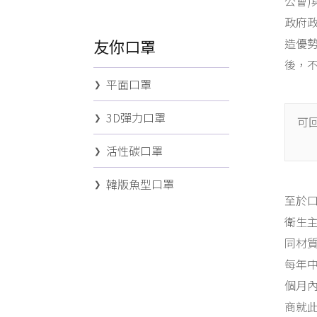
公會
政府
友你口罩
造優
後，
平面口罩
3D彈力口罩
可
活性碳口罩
韓版魚型口罩
至於
衛生
同材
每年
個月
商就