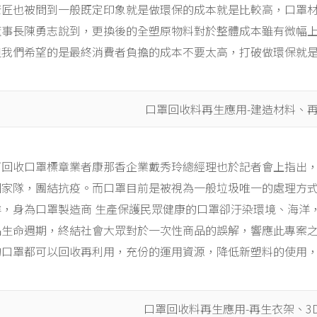
康匠也被問到一般既定印象就是做環保的成本就是比較高，口罩
董事長陳勇志說到，更換後的全塑原物料對於整體成本雖有微幅
但我們希望的是最終消費者負擔的成本不要太高，打破做環保就
口罩回收料再生應用-建造材料、
可回收口罩標章業者康那香企業戴秀玲總經理也於記者會上指出
國家隊，團結抗疫。而口罩目前是被視為一般垃圾唯一的處理方式
洋，身為口罩製造商 生產保護民眾健康的口罩卻汙染環境、海洋
品生命週期，終結社會大眾對於一次性商品的誤解，響應此專案
的口罩都可以回收再利用，充份的運用資源，降低新塑料的使用，
口罩回收料再生應用-再生衣架、3