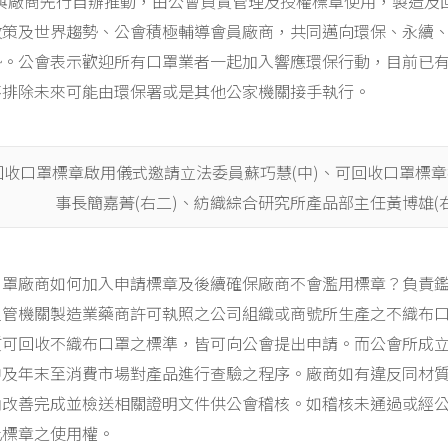
)與廠商先行自辦推動，由公會負責管理及授權標章使用，製造及
政策及世界趨勢、公會積極輔導會員廠商，共同邁向環保、永續
勢。公會表示歡迎所有口罩業者一起加入響應環保行動，目前已有
不排除未來可能由環保署或是其他公家機關接手執行。
回收口罩標章啟用儀式邀請立法委員蘇巧慧(中)、可回收口罩標章
事長簡嘉菁(右二)、紡織綜合研究所產品部主任黃博雄(右
口罩廠商如何加入申請標章及後續確保廠商不會濫用標章？負責
主管機關製造業藥商許可執照之公司組織或商號所生產之不織布
質可回收不織布口罩之標準，皆可向公會提出申請。而公會所成
中及年末至消費市場對產品進行查驗之程序。廠商如有違反同材
內改善完成並檢送相關證明文件供公會稽核。如稽核未通過或經
此標章之使用權。