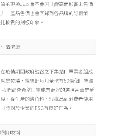
材質的更換成本會不會因此變高而影響末售價
上升，產品售價也會回歸到各品牌的訂價策
是比較貴的刻板印象。
再生清潔袋
，在疫情期間政府號召之下集結口罩業者組成
就是焚燒，經統計每月全球有50億個口罩流
，我們都會希望口罩能有更好的選擇甚至是延
之後，從生產的邊角料、瑕疵品到消費者使用
同時對於企業的ESG有良好作為。
D列印材料