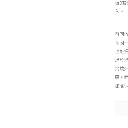
板的
入。
可回
各國
也能
過於
焚燒
康。
加環