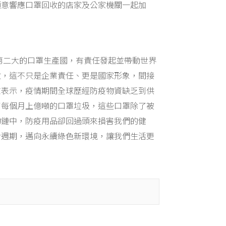
願意響應口罩回收的店家及公家機關一起加
第二大的口罩生產國，有責任發起並帶動世界
收，這不只是企業責任、更是國家形象，間接
志表示，疫情期間全球歷經防疫物資缺乏到供
了每個月上億噸的口罩垃圾，這些口罩除了被
物鏈中，防疫用品卻回過頭來損害我們的健
命週期，邁向永續綠色新環境，讓我們生活更