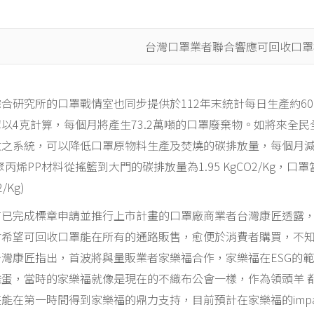
台灣口罩業者聯合響應可回收口罩
合研究所的口罩戰情室也同步提供於112年末統計每日生產約60
以4克計算，每個月將產生73.2萬噸的口罩廢棄物。如將來全
之系統，可以降低口罩原物料生產及焚燒的碳排放量，每個月減少碳
聚丙烯PP材料從搖籃到大門的碳排放量為1.95 KgCO2/Kg，口
/Kg)
前已完成標章申請並推行上市計畫的口罩廠商業者台灣康匠透露
會希望可回收口罩能在所有的通路販售，愈便於消費者購買，不
台灣康匠指出，首波將與量販業者家樂福合作，家樂福在ESG的
雞蛋，當時的家樂福就像是現在的不織布公會一樣，作為領頭羊 
能在第一時間得到家樂福的鼎力支持，目前預計在家樂福的imp