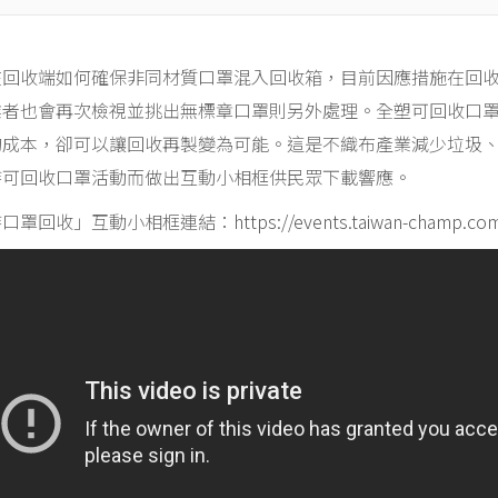
在回收端如何確保非同材質口罩混入回收箱，目前因應措施在回
業者也會再次檢視並挑出無標章口罩則另外處理。全塑可回收口
的成本，卻可以讓回收再製變為可能。這是不織布產業減少垃圾
持可回收口罩活動而做出互動小相框供民眾下載響應。
持口罩回收」互動小相框連結：
https://events.taiwan-champ.co