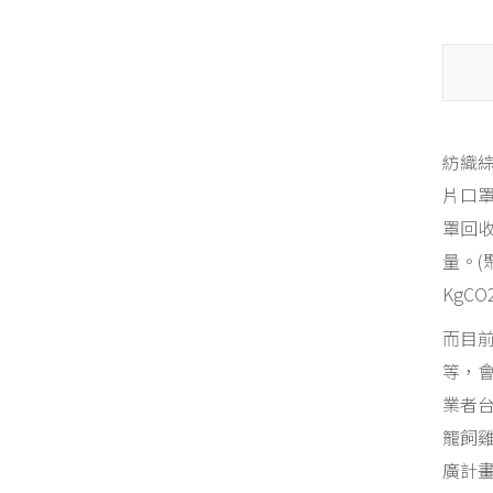
紡織綜
片口罩
罩回收
量。(
KgCO2
而目
等，
業者
籠飼
廣計畫