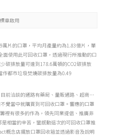
標章啟用
9萬片的口罩，平均月產量約為1.83億片，單
民全面使用此可回收口罩，透過現行所推動的口
排放量可達到178.6萬頓的CO2碳排放
罩當作都市垃圾焚燒碳排放量為0.49
，目前洽談的通路有藥局、量販通路、超商…
知不覺當中就購買到可回收口罩。響應的口罩
範籌裡有很多的作為，領先同業提倡、推廣非
都是相當的辛苦，蠻感動這次的可回收口罩推
act概念店擺放口罩回收箱並透過影音及說明