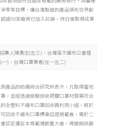
回收皆須由符合國家規範的廠商執行。為響應
、淨零等目標，讓台灣製造的產品領先世界創
超過50家廠商已加入討論，待日後取得成果
招集人陳勇志(左三)、台灣區不織布公會理
一)、台灣口罩業者(左一左二)
鑑測產品的紡織綜合研究所表示，凡取得當地
口罩，並經透過檢驗技術把關口罩材質需符合
立的全塑料不織布口罩回收再利用小組，將於
質可回收不織布口罩標章認證規範者，需於二
公會認定違反本規範情節重大者，得撤銷該廠