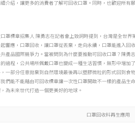
詳細介紹，讓更多的消費者了解可回收口罩。同時，也歡迎所有
收口罩標章招集人 陳勇志在記者會上致詞時提到，台灣是全世界
一起響應，口罩回收，讓口罩從丟棄，走向永續，口罩能進入回
提升產品國際競爭力。當被問到為什麼要推動可回收口罩？陳勇
求的過程，公共場所佩戴口罩也變成一種生活習慣，無形中增加
外，一部分任意拋棄到自然環境最後再以塑膠微粒的形式回到食
而我們能不能藉由可回收標章讓一次性口罩開啟不一樣的產品生
保，為未來世代打造一個更美好的地球。
口罩回收料再生應用