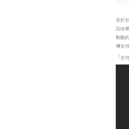
至於
回收
點點
傳支
「支