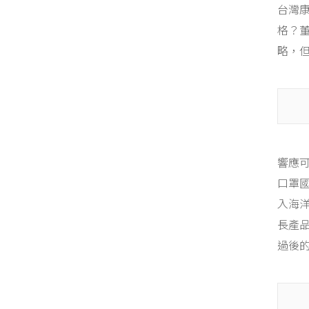
台灣
格？
略，
響應
口罩
入海
長產
過後