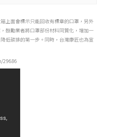
收箱上面會標示只能回收有標章的口罩，另外
罩，鼓勵業者將口罩部份材料同質化，增加一
、降低碳排的第一步。同時，台灣康匠也為宣
m/29686